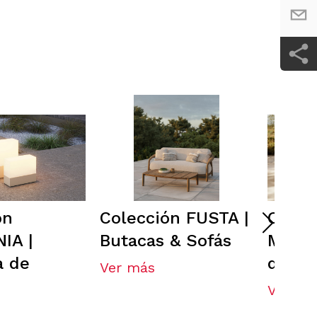
ón
Colección FUSTA |
Colec
IA |
Butacas & Sofás
Mobil
a de
de Ex
Ver más
Ver má