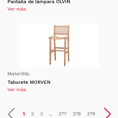
Pantalla de lámpara OLVIN
Ver más
MisterWils
Taburete MORVEN
Ver más
1
2
3
...
377
378
379