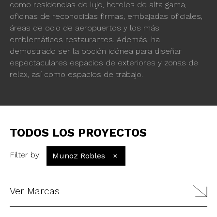
como residencias de lujo, hoteles de alta gama,
oficinas de reconocidas firmas, embajadas oficiales,
áreas de ocio de aeropuertos y los más
emblemáticos restaurantes. Además, ha
demostrado ser la opción idónea para diseñar
espectaculares espacios de exteriores y zonas de
relax, así como espacios de trabajo.
TODOS LOS PROYECTOS
Filter by
:
Munoz Robles
×
Ver Marcas