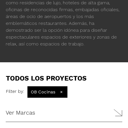
como residencias de lujo, hoteles de alta gama,
oficinas de reconocidas firmas, embajadas oficiales,
áreas de ocio de aeropuertos y los más
emblemáticos restaurantes. Además, ha
demostrado ser la opción idónea para diseñar
espectaculares espacios de exteriores y zonas de
relax, así como espacios de trabajo.
TODOS LOS PROYECTOS
Filter by
:
OB Cocinas
×
Ver Marcas