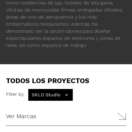
como residencias de lujo, hoteles de alta gama,
oficinas de reconocidas firmas, embajadas oficiales,
áreas de ocio de aeropuertos y los más
emblemáticos restaurantes. Además, ha
demostrado ser la opción idónea para diseñar
espectaculares espacios de exteriores y zonas de
relax, así como espacios de trabajo.
TODOS LOS PROYECTOS
Filter by
:
SKLD Studio
×
Ver Marcas