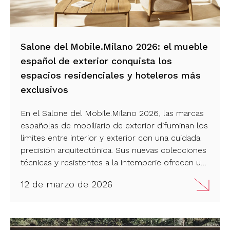
Salone del Mobile.Milano 2026: el mueble
español de exterior conquista los
espacios residenciales y hoteleros más
exclusivos
En el Salone del Mobile.Milano 2026, las marcas
españolas de mobiliario de exterior difuminan los
límites entre interior y exterior con una cuidada
precisión arquitectónica. Sus nuevas colecciones
técnicas y resistentes a la intemperie ofrecen un
sofisticado diseño mediterráneo pensado para
12 de marzo de 2026
proyectos internacionales de alta gama.
¡Descúbrelas!