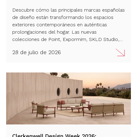
Descubre cómo las principales marcas españolas
de diseño están transformando los espacios
exteriores contemporáneos en auténticas
prolongaciones del hogar. Las nuevas
colecciones de Point, Expormim, SKLD Studio,
iSiMAR y Skyline Design combinan la artesanía
28 de julio de 2026
con innovación sostenible. Una mirada al futuro
del mobiliario de exterior de alta gama, como
antesala de Feria Hábitat València 2026…
Clerkenwell Design Week 2026: