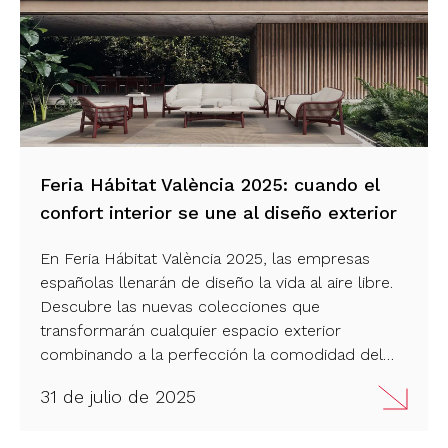
Feria Hábitat València 2025: cuando el
confort interior se une al diseño exterior
En Feria Hábitat València 2025, las empresas
españolas llenarán de diseño la vida al aire libre.
Descubre las nuevas colecciones que
transformarán cualquier espacio exterior
combinando a la perfección la comodidad del
interior con un desenfadado estilo outdoor. ¡Echa
31 de julio de 2025
un vistazo!