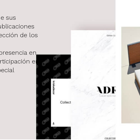
de sus
ublicaciones
ección de los
presencia en
rticipación en
ecial