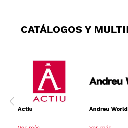
CATÁLOGOS Y MULT
Actiu
Andreu World
Ver más
Ver más