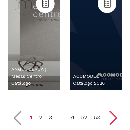
ANGEL CERDÁ |
Mesas Centro |
ACOMODEL |
Catálogo
Catálogo 2026
1
2
3
...
51
52
53