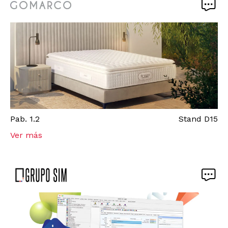
Pab.
1.2
Stand
D15
Ver más