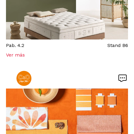
Pab.
4.2
Stand
B6
Ver más