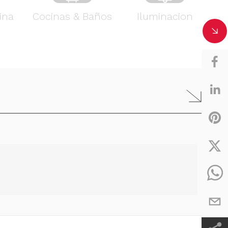
ina
Cocinas & Baños
Iluminacion