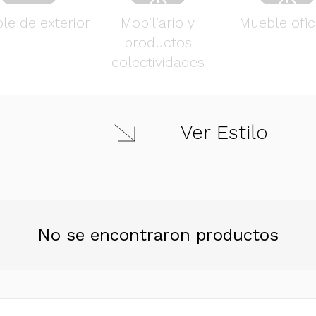
le de exterior
Mobiliario y
Mueble ofic
productos
colectividades
Ver Estilo
No se encontraron productos