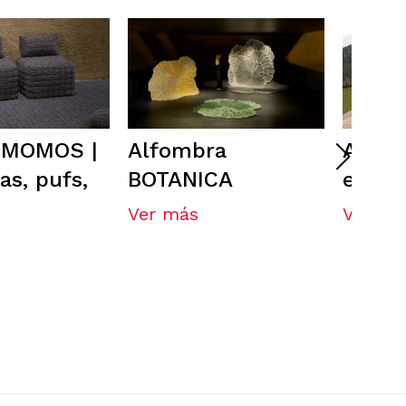
 MOMOS |
Alfombra
Alfom
as, pufs,
BOTANICA
exter
Ver más
Ver má