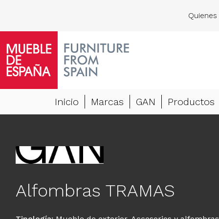
Quienes
Inicio
Marcas
GAN
Productos
Alfombras TRAMAS
Tipología
:
Mueble de exterior
,
Accesorios y alfombras