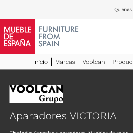
Quienes
Inicio
Marcas
Voolcan
Produc
Aparadores VICTORIA
Tipología
:
Consolas y aparadores
,
Muebles de salon,