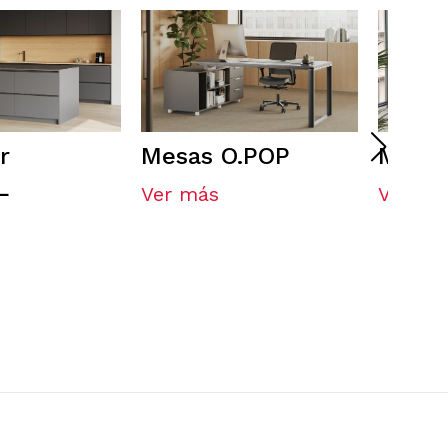
r
Mesas O.POP
Mesa
L
Ver más
Ver má