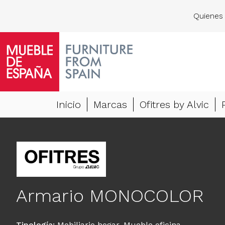
Quienes
Inicio
Marcas
Ofitres by Alvic
Armario MONOCOLOR
Tipología
:
Mobiliario hogar
,
Mueble oficina
,