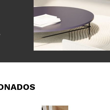
a
IONADOS