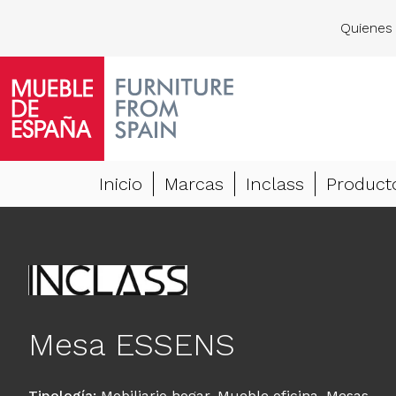
Quienes
Inicio
Marcas
Inclass
Product
Mesa ESSENS
Tipología
:
Mobiliario hogar
,
Mueble oficina
,
Mesas