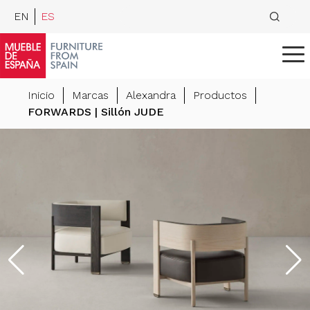
EN
ES
Inicio
Marcas
Alexandra
Productos
FORWARDS | Sillón JUDE