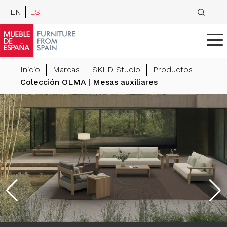
EN
ES
Inicio
Marcas
SKLD Studio
Productos
Colección OLMA | Mesas auxiliares