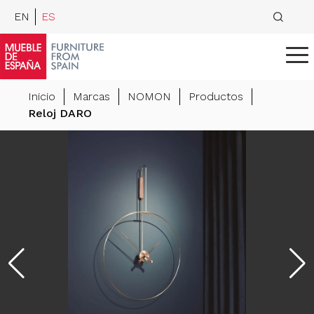
EN
ES
Inicio
Marcas
NOMON
Productos
Reloj DARO