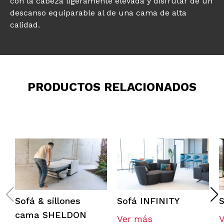
con la cabeza ligeramente elevada y disfrutar de un
descanso equiparable al de una cama de alta
calidad.
PRODUCTOS RELACIONADOS
Sofá & sillones
Sofá INFINITY
S
cama SHELDON
Ver más