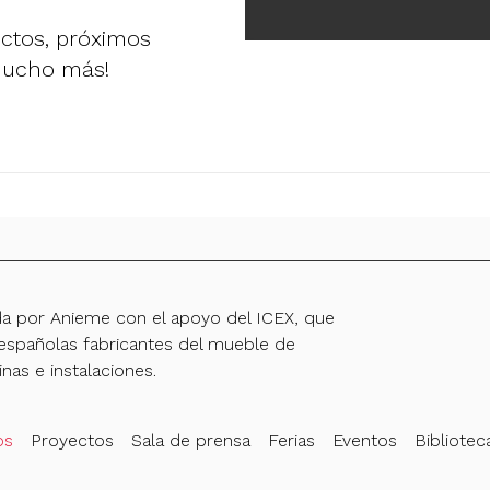
uctos, próximos
mucho más!
da por Anieme con el apoyo del ICEX, que
spañolas fabricantes del mueble de
inas e instalaciones.
os
Proyectos
Sala de prensa
Ferias
Eventos
Bibliotec