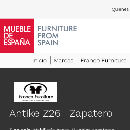
Quienes
Inicio
Marcas
Franco Furniture
Antike Z26 | Zapatero
Tipología
:
Mobiliario hogar
,
Muebles zapateros