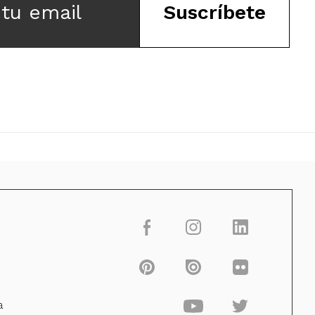
 tu email
Suscríbete
a