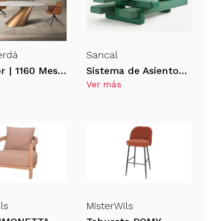
erdá
Sancal
Comedor | 1160 Mesa comedor en porcelánico
Sistema de Asientos GRADAS
Ver más
ls
MisterWils