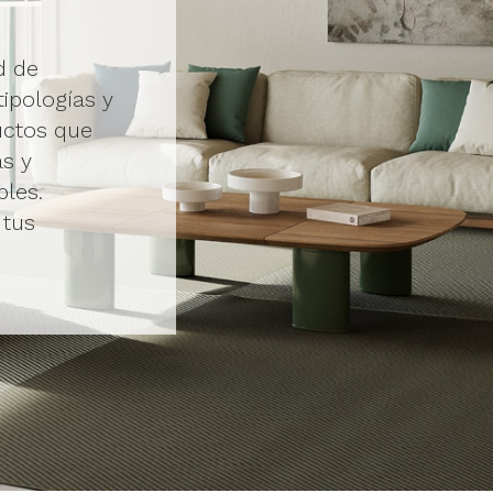
d de
ipologías y
uctos que
s y
les.
 tus