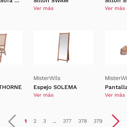
EVOLUTION | Sofá MONDRIAN
Sillón SWAM
Sillón
Ver más
Ver más
MisterWils
MisterWi
 THORNE
Espejo SOLEMA
Ver más
Ver más
1
2
3
...
377
378
379