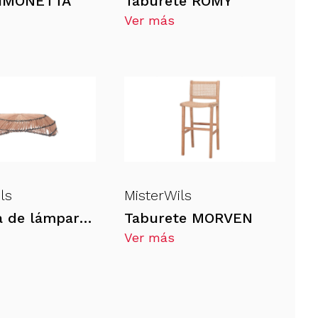
 SIMONETTA
Taburete ROMY
Ver más
ls
MisterWils
Pantalla de lámpara OLVIN
Taburete MORVEN
Ver más