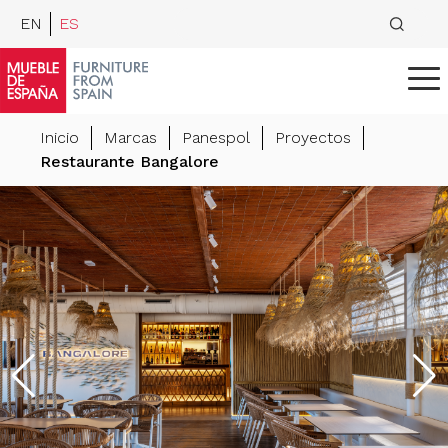
EN
ES
Inicio
Marcas
Panespol
Proyectos
Restaurante Bangalore