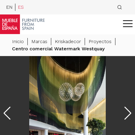
EN
ES
Inicio
Marcas
Kriskadecor
Proyectos
Centro comercial Watermark Westquay