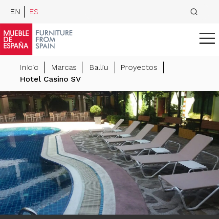
EN
ES
Inicio
Marcas
Balliu
Proyectos
Hotel Casino SV