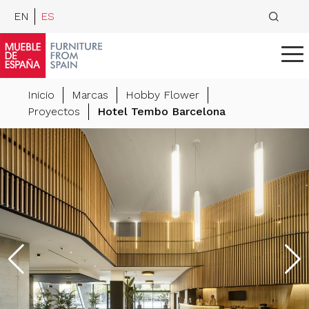
EN
ES
Inicio
Marcas
Hobby Flower
Proyectos
Hotel Tembo Barcelona