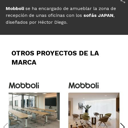
Mobboli
se ha encargado de amueblar la zona de
recepción de unas oficinas con los
sofás JAPAN
,
diseñados por Héctor Diego.
OTROS PROYECTOS DE LA
MARCA