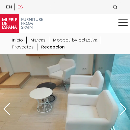
EN
ES
Inicio
Marcas
Mobboli by delaoliva
Proyectos
Recepcion