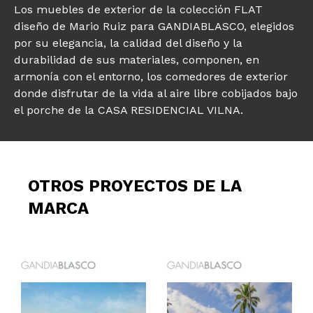
Los muebles de exterior de la colección FLAT
diseño de Mario Ruiz para GANDIABLASCO, elegidos
por su elegancia, la calidad del diseño y la
durabilidad de sus materiales, componen, en
armonía con el entorno, los comedores de exterior
donde disfrutar de la vida al aire libre cobijados bajo
el porche de la CASA RESIDENCIAL VILNA.
OTROS PROYECTOS DE LA
MARCA