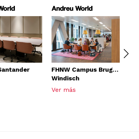
 Santander
FHNW Campus Brugg-
Gra
Windisch
Bo
Ver más
Ve