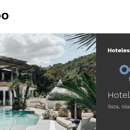
DO
Hoteles
Hote
Ibiza,
Isl