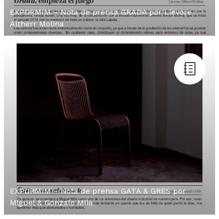
EXPORMIM – Nota de prensa GRADA por Lievore
Altherr Molina
EXPORMIM – Nota de prensa GATA & GRES por
Miguel & Gonzalo Mila