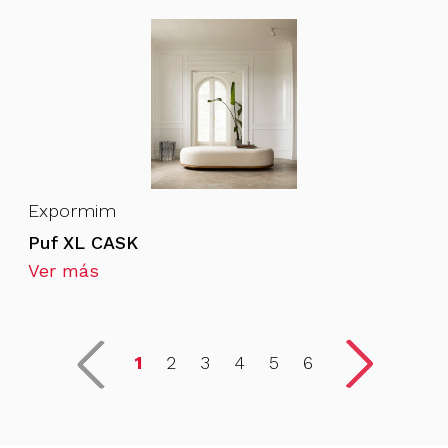
Expormim
Puf XL CASK
Ver más
1
2
3
4
5
6