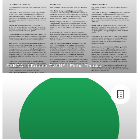
SANCAL | Butaca TWINS | Ficha Técnica