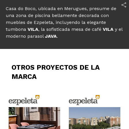
Casa do Boco, ubicada en Merugues, presume de
una zona de piscina bellamente decorada con
muebles de Ezpeleta, incluyendo la elegante
tumbona
VILA
, la sofisticada mesa de café
VILA
y el
moderno
parasol
JAVA
.
OTROS PROYECTOS DE LA
MARCA