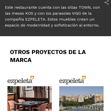
Este restaurante cuenta con las
sillas TOWN
, con
las mesas KOS y con los
parasoles VIGO
de la
compañía
EZPELETA
. Estos muebles crean un
espacio de modernidad y sofisticación al entorno.
OTROS PROYECTOS DE LA
MARCA